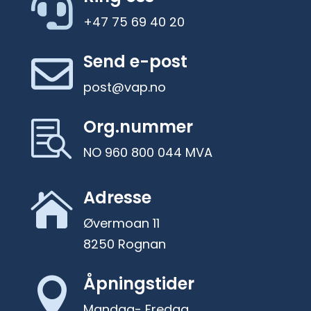

+47 75 69 40 20
Send e-post

post@vap.no
Org.nummer

NO 960 800 044 MVA
Adresse

Øvermoan 11
8250 Rognan
Åpningstider

Mandag- Fredag