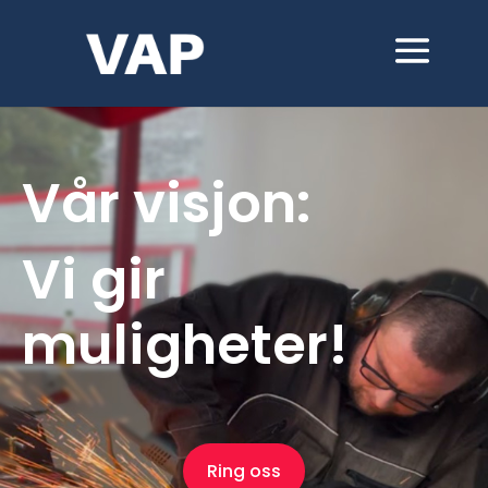
Vår visjon:
Vi gir
muligheter!
Ring oss