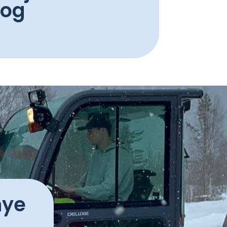
 og
nye