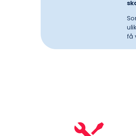
sk
So
uli
få 