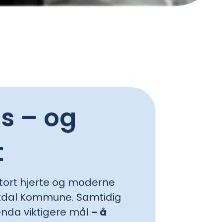
s – og
t
stort hjerte og moderne
Saltdal Kommune.
Samtidig
 enda viktigere mål
– å