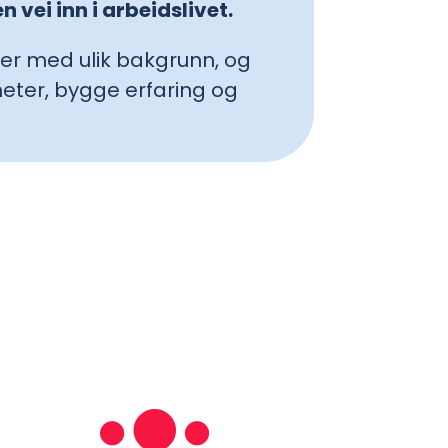
vei inn i arbeidslivet.
ner med ulik bakgrunn, og
gheter, bygge erfaring og