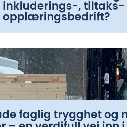
inkluderings-, tiltaks-
opplæringsbedrift?
åde faglig trygghet og 
 – en verdifull vei inn i