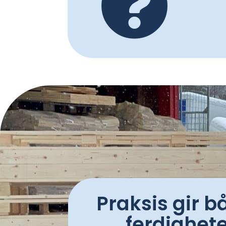

Praksis gir b
ferdigheter