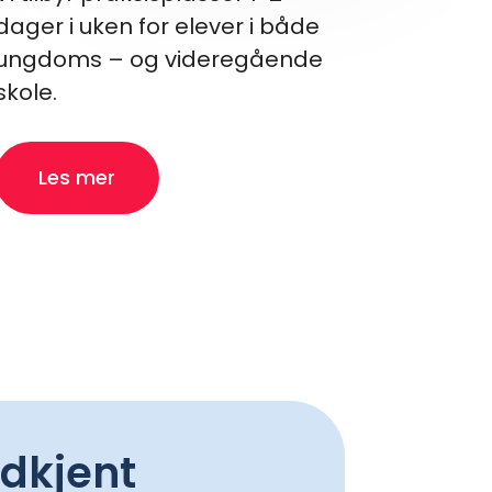
dager i uken for elever i både
ungdoms – og videregående
skole.
Les mer
odkjent