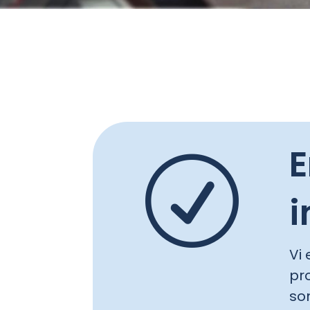
E
R
i
Vi
pro
so