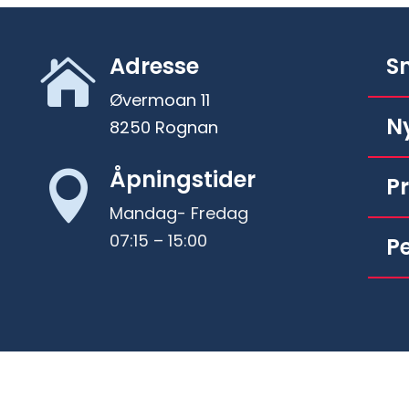
Adresse
S

Øvermoan 11
N
8250 Rognan
Åpningstider

P
Mandag- Fredag
07:15 – 15:00
P