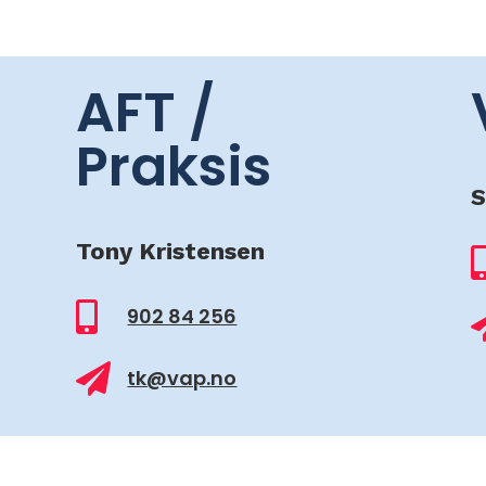
AFT /
Praksis
S
Tony Kristensen

902 84 256

tk@vap.no