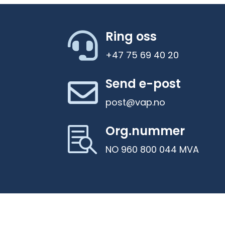
Ring oss

+47 75 69 40 20
Send e-post

post@vap.no
Org.nummer

NO 960 800 044 MVA