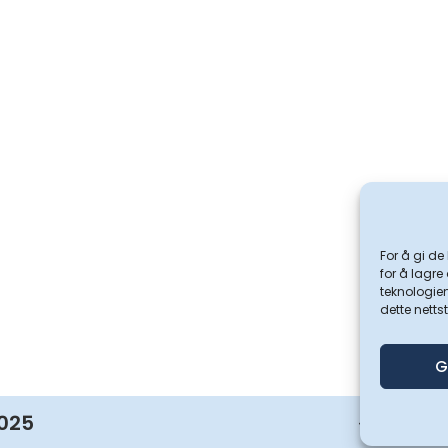
For å gi de
for å lagre
teknologien
dette netts
G
2025
Sno
