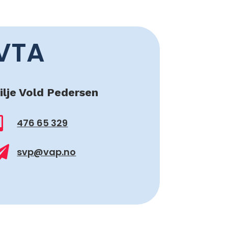
VTA
ilje Vold Pedersen

476 65 329

svp@vap.no