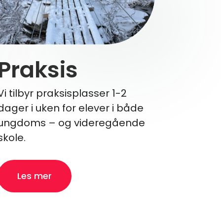
Praksis
Vi tilbyr praksisplasser 1-2
dager i uken for elever i både
ungdoms – og videregående
skole.
Les mer