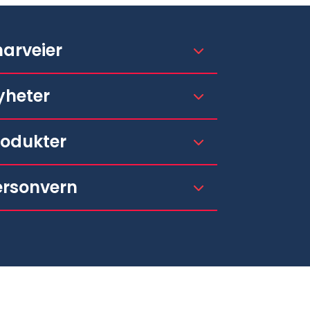
narveier
yheter
rodukter
ersonvern