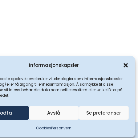
Informasjonskapsler
 beste opplevelsene bruker vi teknologier som informasjonskapsler
 og/eller få tilgang til enhetsinformasjon. Å samtykke til disse
e vil la oss behandle data som nettleseratferd eller unike ID-er på
tedet.
odta
Avslå
Se preferanser
Cookies
Personvern
wberry Design