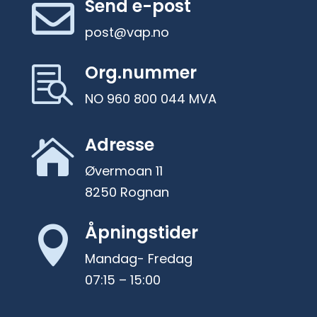
Send e-post

post@vap.no
Org.nummer

NO 960 800 044 MVA
Adresse

Øvermoan 11
8250 Rognan
Åpningstider

Mandag- Fredag
07:15 – 15:00