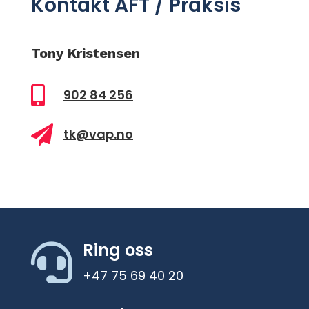
Kontakt AFT / Praksis
Tony Kristensen

902 84 256

tk@vap.no
Ring oss

+47 75 69 40 20