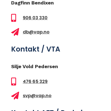
Dagfinn Bendixen

906 03 330

db@vap.no
Kontakt / VTA
Silje Vold Pedersen

476 65 329

svp@vap.no