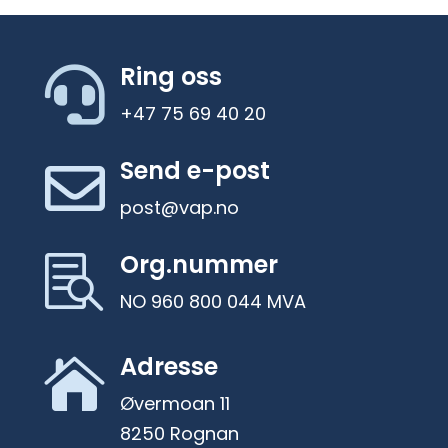
Ring oss

+47 75 69 40 20
Send e-post

post@vap.no
Org.nummer

NO 960 800 044 MVA
Adresse

Øvermoan 11
8250 Rognan