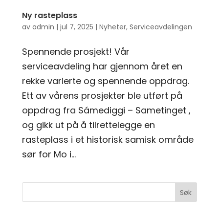
Ny rasteplass
av
admin
|
jul 7, 2025
|
Nyheter
,
Serviceavdelingen
Spennende prosjekt! Vår
serviceavdeling har gjennom året en
rekke varierte og spennende oppdrag.
Ett av vårens prosjekter ble utført på
oppdrag fra Sámediggi – Sametinget ,
og gikk ut på å tilrettelegge en
rasteplass i et historisk samisk område
sør for Mo i...
Søk