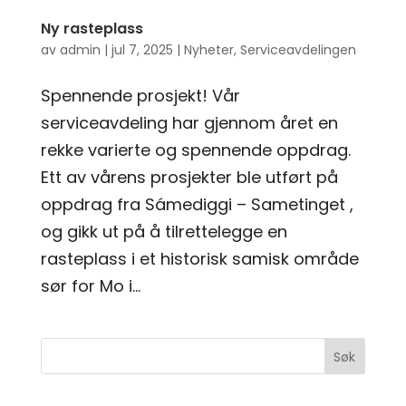
Ny rasteplass
av
admin
|
jul 7, 2025
|
Nyheter
,
Serviceavdelingen
Spennende prosjekt! Vår
serviceavdeling har gjennom året en
rekke varierte og spennende oppdrag.
Ett av vårens prosjekter ble utført på
oppdrag fra Sámediggi – Sametinget ,
og gikk ut på å tilrettelegge en
rasteplass i et historisk samisk område
sør for Mo i...
Søk