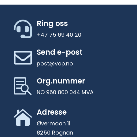
Ring oss

+47 75 69 40 20
Send e-post

post@vap.no
Org.nummer

NO 960 800 044 MVA
Adresse

Øvermoan 11
8250 Rognan